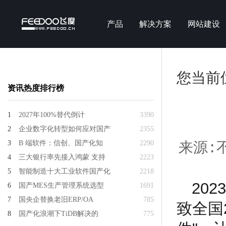
产品
解决方案
网站建设
您当前
资讯热度排行榜
1
2027年100%替代倒计
3390
2
企业数字化转型如何应对国产
2355
3
B 端软件：信创、国产化知
2290
来源:不
4
三大银行率先接入鸿蒙 支持
2223
5
智能制造十大工业软件国产化
2218
20
6
国产MES生产管理系统选型
1691
7
国央企替换老旧ERP/OA
785
致全国
8
国产化浪潮下TiDB解决的
775