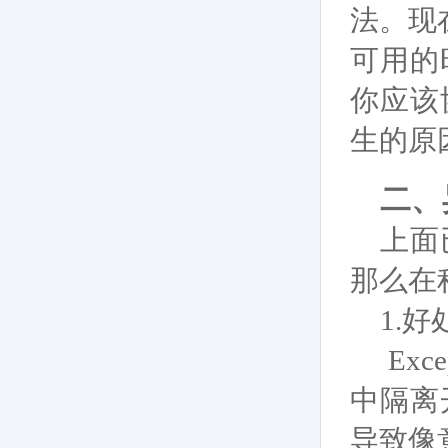
法。现
可用的
你应该
生的原
二、
上面
那么在
1.好
Ex
中隔离
导致像