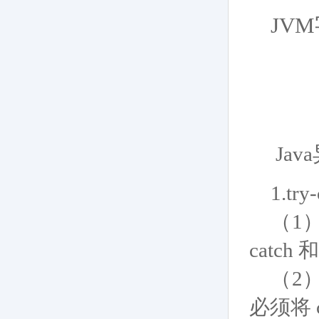
JV
Ja
1.try
（1）
catch
（2）
必须将 c