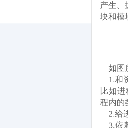
产生、
块和模
如图
1.
比如进
程内的
2.
3.