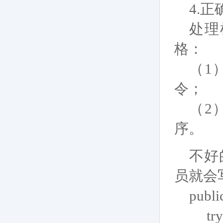
4.
正
处理
格：
（1
令；
（2
序。
不好
员就会
publi
try