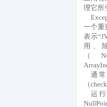
理它所引
Exc
一个重要的
表示“
用、
（Null
ArrayI
通常，
（chec
运行
Nul