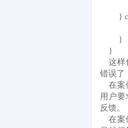
cod
} cat
thro
}
}
这样
错误了
在案
用户要
反馈。
在案