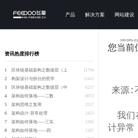
产品
解决方案
网站建设
100.00%
(
1
)
您当前
资讯热度排行榜
1
区块链基础架构之数据层（上
11794
2
构架设计与拆分的哲学
11411
3
区块链基础架构之数据层（中
6257
来源:不
4
架构如何落地-----二数
6072
5
架构思维之复用
2527
我们
6
架构设计-异常处理
2453
7
架构如何落地-----三实
2302
计异常
8
架构如何落地------四
2187