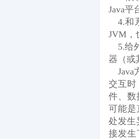
Jav
4.
JVM
5.
器（或
Ja
交互时
件、数
可能是
处发生异
接发生