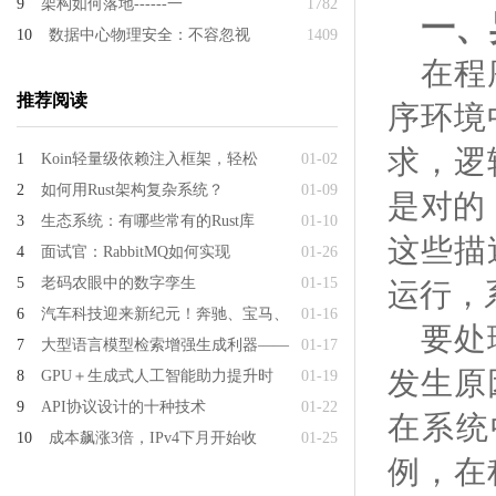
9
架构如何落地------一
1782
一、
10
数据中心物理安全：不容忽视
1409
在程
推荐阅读
序环境
求，逻
1
Koin轻量级依赖注入框架，轻松
01-02
2
如何用Rust架构复杂系统？
01-09
是对的
3
生态系统：有哪些常有的Rust库
01-10
这些描
4
面试官：RabbitMQ如何实现
01-26
5
老码农眼中的数字孪生
01-15
运行，
6
汽车科技迎来新纪元！奔驰、宝马、
01-16
要处
7
大型语言模型检索增强生成利器——
01-17
发生原
8
GPU＋生成式人工智能助力提升时
01-19
9
API协议设计的十种技术
01-22
在系统
10
成本飙涨3倍，IPv4下月开始收
01-25
例，在