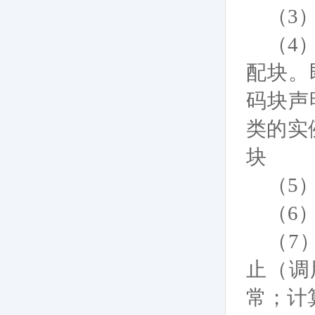
（3
（4）
配块。
码块声
类的实例
块
（5）可
（6）
（7
止（调用 
常；计