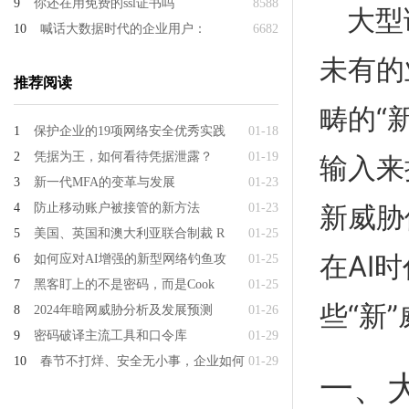
9
你还在用免费的ssl证书吗
8588
大型
10
喊话大数据时代的企业用户：
6682
未有的
推荐阅读
畴的“
1
保护企业的19项网络安全优秀实践
01-18
2
凭据为王，如何看待凭据泄露？
01-19
输入来
3
新一代MFA的变革与发展
01-23
新威胁
4
防止移动账户被接管的新方法
01-23
5
美国、英国和澳大利亚联合制裁 R
01-25
在AI
6
如何应对AI增强的新型网络钓鱼攻
01-25
7
黑客盯上的不是密码，而是Cook
01-25
些“新
8
2024年暗网威胁分析及发展预测
01-26
9
密码破译主流工具和口令库
01-29
10
春节不打烊、安全无小事，企业如何
01-29
一、