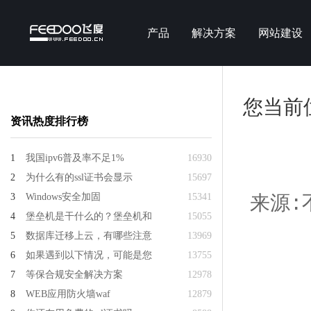
产品
解决方案
网站建设
您当前
资讯热度排行榜
1
我国ipv6普及率不足1%
16930
2
为什么有的ssl证书会显示
15697
3
Windows安全加固
15341
来源:不
4
堡垒机是干什么的？堡垒机和
15055
5
数据库迁移上云，有哪些注意
13969
6
如果遇到以下情况，可能是您
13755
7
等保合规安全解决方案
12978
8
WEB应用防火墙waf
12879